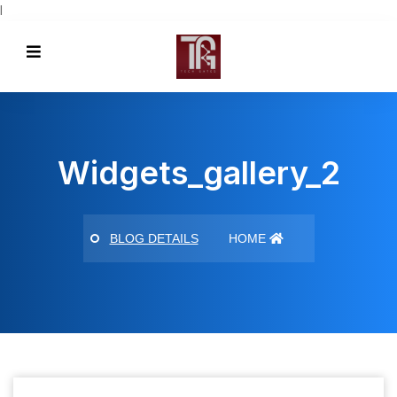
l
Widgets_gallery_2
BLOG DETAILS
HOME